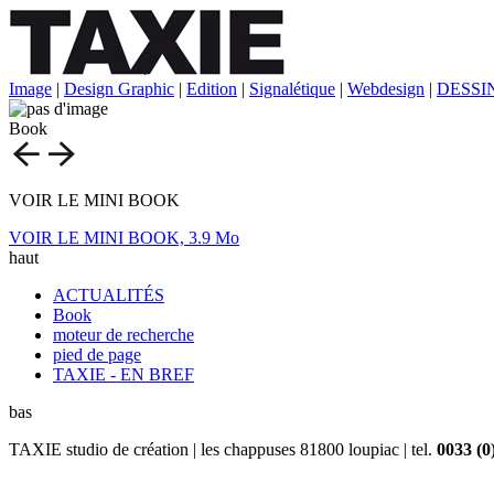
Image
|
Design Graphic
|
Edition
|
Signalétique
|
Webdesign
|
DESSI
Book
VOIR LE MINI BOOK
VOIR LE MINI BOOK, 3.9 Mo
haut
ACTUALITÉS
Book
moteur de recherche
pied de page
TAXIE - EN BREF
bas
TAXIE studio de création | les chappuses 81800 loupiac | tel.
0033 (0