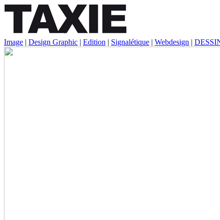
Image
|
Design Graphic
|
Edition
|
Signalétique
|
Webdesign
|
DESSI