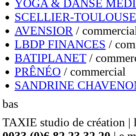
YOGA & DANSE MÉD
SCELLIER-TOULOUS
AVENSIOR
/
commercia
LBDP FINANCES
/
com
BATIPLANET
/
commerc
PRÊNÉO
/
commercial
SANDRINE CHAVENO
bas
TAXIE studio de création | 
0033 (0)6 82 23 32 20
| e.m