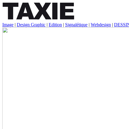
Image
|
Design Graphic
|
Edition
|
Signalétique
|
Webdesign
|
DESSI